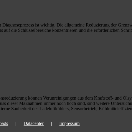
n Diagnoseprozess ist wichtig. Die allgemeine Reduzierung der Grenzwe
 auf die Schlüsselbereiche konzentrieren und die erforderlichen Schri
sreduzierung können Verunreinigungen aus dem Kraftstoff- und Ölsyst
ss dieser Maßnahmen immer noch hoch sind, sind weitere Untersuchun
terne Sauberkeit des Ladeluftkühlers, Sensorbetrieb, Kühlmitteleffizien
oads
Datacenter
Impressum