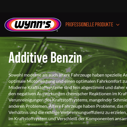
Skip
to
content
PROFESSIONELLE PRODUKTE
Additive Benzin
ADDITIVE
ADDITIVE
ADDITIVE
Sowohl moderne als auch ältere Fahrzeuge haben spezielle A
DIESEL
BENZIN
ÖL
optimale Motorleistung und einen optimalen Fahrkomfort zu
Moderne Kraftstoffsysteme sind fein abgestimmt und daher 
den negativen Auswirkungen chemischer Reaktionen im Krafts
Verunreinigungen des Kraftstoffsystems, mangelnder Schmie
anderen Problemen. Ältere Fahrzeuge haben Probleme, das rich
Verhältnis und die richtige Verbrennungseffizienz zu erzielen
im Kraftstoffsystem und Verschleiß der Komponenten ansa