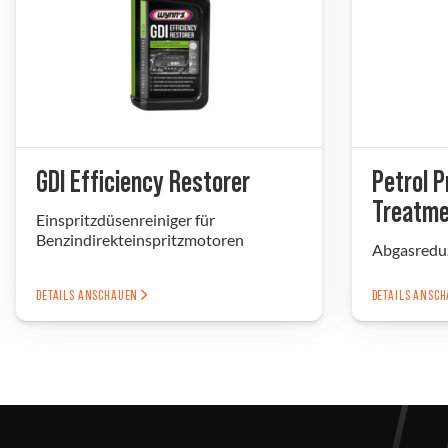
GDI Efficiency Restorer
Petrol P
Treatme
Einspritzdüsenreiniger für
Benzindirekteinspritzmotoren
Abgasreduz
DETAILS ANSCHAUEN
DETAILS ANSC