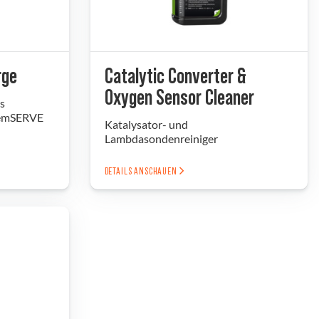
rge
Catalytic Converter &
Oxygen Sensor Cleaner
s
temSERVE
Katalysator- und
Lambdasondenreiniger
DETAILS ANSCHAUEN