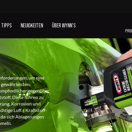
TIPPS
NEUIGKEITEN
ÜBER WYNN’S
PRO
KLIMAANLAGENREINIGUNG
ADDITIVE
nforderungen, um eine
UND GERUCHSENTFERNUNG
KÜHLFLÜSSIGKEIT
 gewährleisten.
empfindlicher gegenüber
toff. Diese führen zu
rung, Korrosion und
ALLE PRODUKTE ANSEHEN
tige Luft / Kraftstoff-
, da sich Ablagerungen
mmeln.