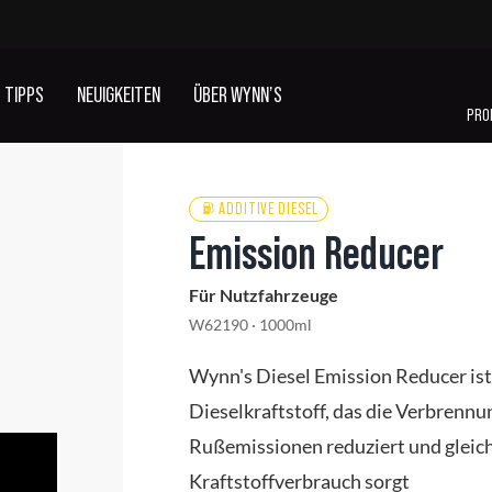
TIPPS
NEUIGKEITEN
ÜBER WYNN’S
PRO
ADDITIVE DIESEL
Emission Reducer
KLIMAANLAGENREINIGUNG
ADDITIVE
Für Nutzfahrzeuge
UND GERUCHSENTFERNUNG
KÜHLFLÜSSIGKEIT
W62190 · 1000ml
Wynn's Diesel Emission Reducer ist 
ALLE PRODUKTE ANSEHEN
Dieselkraftstoff, das die Verbrennu
Rußemissionen reduziert und gleich
Kraftstoffverbrauch sorgt