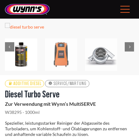
Skip
to
Toggle
content
Navigat
Konsument
DE
Professionelle Produkte
ADDITIVE DIESEL
SERVICE/WARTUNG
Diesel Turbo Serve
Tipps
Zur Verwendung mit Wynn’s MultiSERVE
Neuigkeiten
W38295 · 1000ml
Spezieller, leistungsstarker Reiniger der Abgasseite des
Über Wynn’s
Turboladers, um Kohlenstoff- und Ölablagerungen zu entfernen
und anhaftende variable Schaufeln zu lösen.