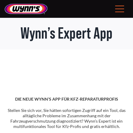
Skip
to
Toggle
content
Navigat
Konsument
Wynn’s Expert App
DE
Professionelle Produkte
Tipps
DIE NEUE WYNN’S APP FÜR KFZ-REPARATURPROFIS
Neuigkeiten
Stellen Sie sich vor, Sie hätten sofortigen Zugriff auf ein Tool, das
alltägliche Probleme im Zusammenhang mit der
Fahrzeugverschmutzung diagnostiziert? Wynn’s Expert ist ein
Über Wynn’s
multifunktionales Tool für Kfz-Profis und gratis erhältlich.